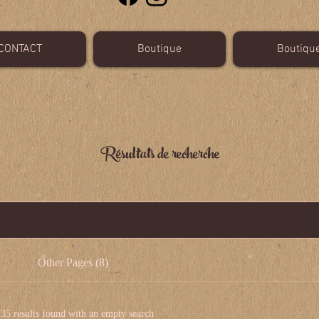
CONTACT
Boutique
Boutiqu
Résultats de recherche
Other Pages (8)
35 results found with an empty search