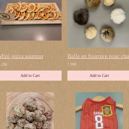
Mini pizza saumon
Balle en fourrure pour cha
3,20€
7,90€
Add to Cart
Add to Cart