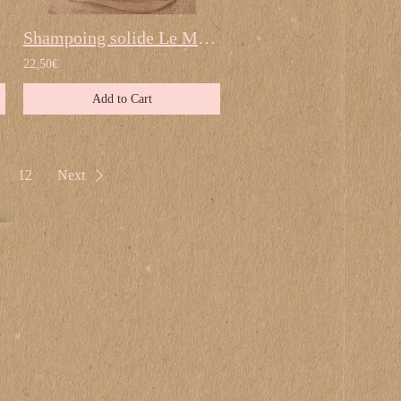
Shampoing solide Le Miraculeux by Dexter & Mango
22,50€
Add to Cart
12
Next