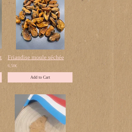
t
Friandise moule séchée
6,50€
Add to Cart