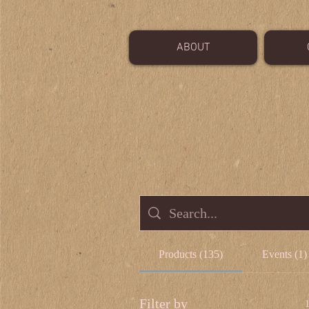
ABOUT
Products (135)
Events (1)
Filter by
1