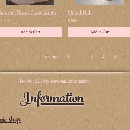
Baume Doux Coussinets by Dexter & Mango
Dried fish
21,90€
5,50€
Add to Cart
Add to Cart
Previous
1
2
3
4
5
...
Do Not Sell My Personal Information
Information
nic shop