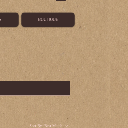
e
BOUTIQUE
Sort By:
Best Match