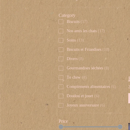
Category
Biscuits
(
17
)
Nos amis les chats
(
17
)
Soins
(
13
)
Biscuits et Friandises
(
10
)
Divers
(
8
)
Gourmandises séchées
(
8
)
To chew
(
8
)
Compléments alimentaires
(
6
)
Doudou et jouet
(
6
)
Joyeux anniversaire
(
6
)
Price