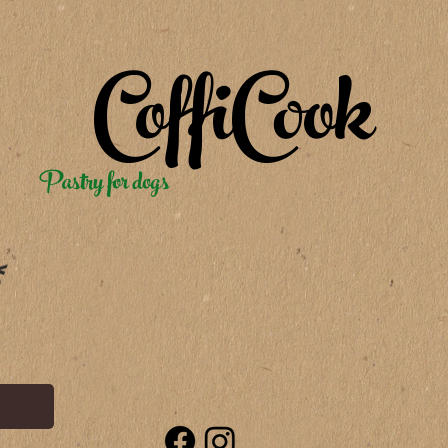
CoffiCook
Pastry for dogs