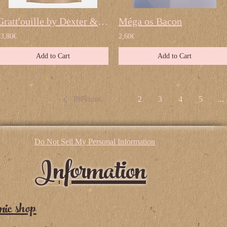
Gratt'ouille by Dexter & Mango
Méga os Bacon
33,80€
2,60€
Add to Cart
Add to Cart
Previous
1
2
3
4
5
...
Do Not Sell My Personal Information
Information
nic shop