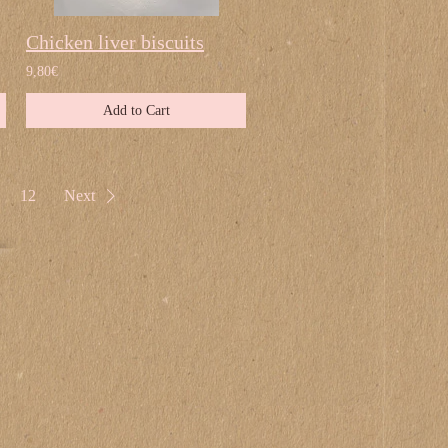
Chicken liver biscuits
9,80€
Add to Cart
12
Next