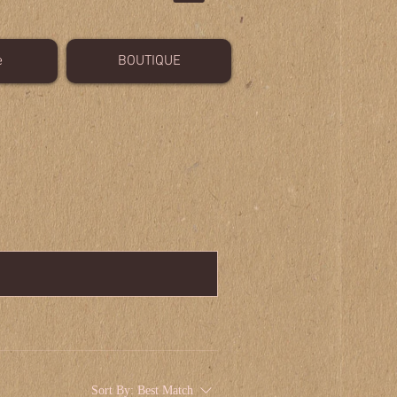
e
BOUTIQUE
Sort By:
Best Match