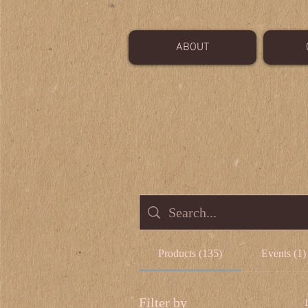
ABOUT
Products (135)
Events (1)
Filter by
1