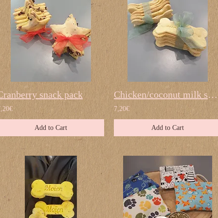
Cranberry snack pack
Chicken/coconut milk snack pack
7,20€
7,20€
Add to Cart
Add to Cart