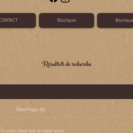
CONTACT
Boutique
Boutiqu
Résultats de recherche
Other Pages (8)
35 results found with an empty search