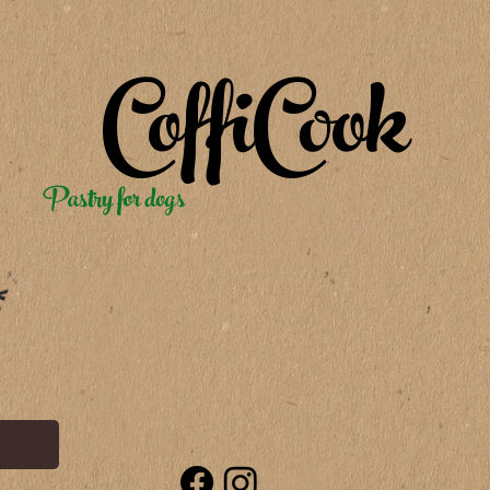
CoffiCook
Pastry for dogs