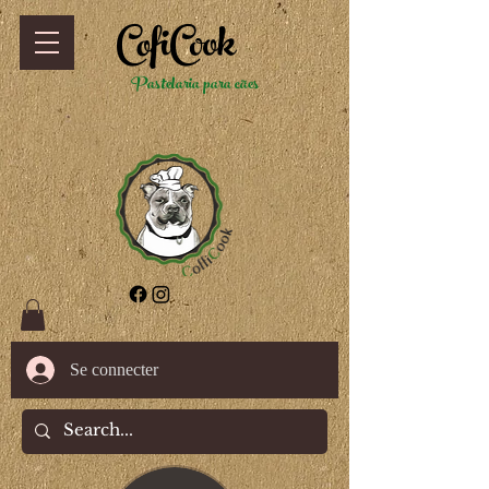
CofiCook
Pastelaria para cães
Se connecter