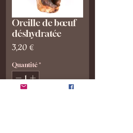
Oreille de bœuf
déshydratée
Prix
3,20 €
Quantité
*
Ajouter au panier
Les oreilles de bœuf séchées sont
de délicieuses friandises à