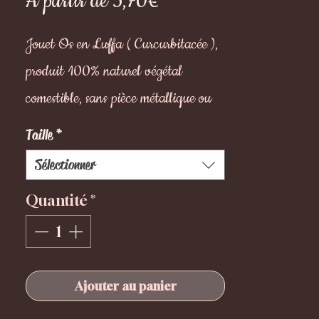
Prix
À partir de
5,70€
promotionnel
Jouet Os en Luffa ( Curcurbitacée ),
produit 100% naturel végétal
comestible, sans pièce métallique ou
PVC dangereux pour votre loulou.
Taille
*
Favorise le nettoyage des dents
Sélectionner
Quantité
*
4 tailles disponibles
Ajouter au panier