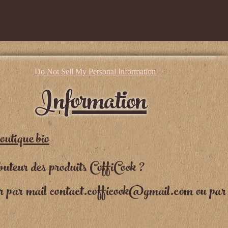
Do Not Sell My Personal Information
Information
outique bio
ibuteur des produits CoffiCook ?
r par mail
contact.cofficook@gmail.com
ou par 