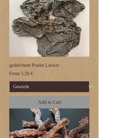
gedréchent Poulet Liewer
Sale Price
From
5,50 €
Add to Cart