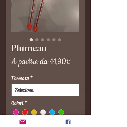
Plumeau
Prezzo
A partire da
11,90€
scontato
Formato
*
Colori
*
Quantità
*