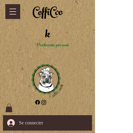
CoffiCoo
k
Pasticceria per cani
Se connecter