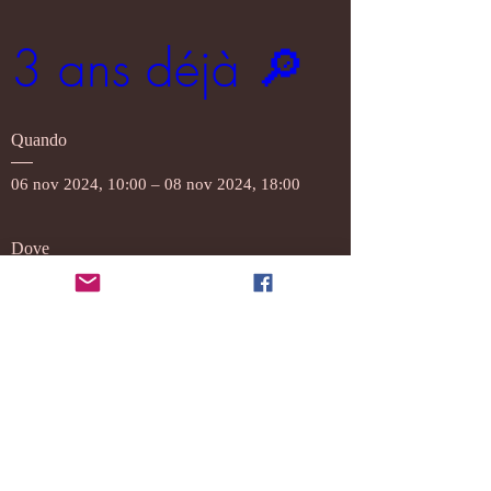
3 ans déjà 🔎
Quando
06 nov 2024, 10:00 – 08 nov 2024, 18:00
Dove
231 Rue de la Libération, 3512 Dudelange, 
Luxembourg
Scopri di più