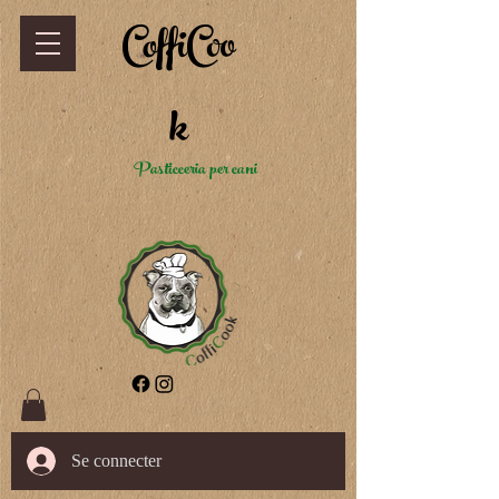
CoffiCoo
k
Pasticceria per cani
Se connecter