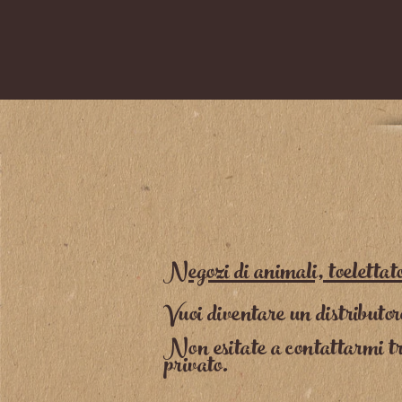
Negozi di animali, toelettator
Vuoi diventare un distributor
Non esitate a contattarmi t
privato.