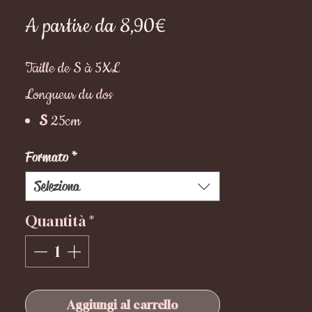
Prezzo
A partire da
8,90€
scontato
Taille de S à 5XL
Longueur du dos
S
25cm
M
30cm
Formato
*
L
35cm
Seleziona
XL
40cm
Quantità
*
XXL
45cm
3XL
50cm
4XL
55cm
5XL
60cm
Aggiungi al carrello