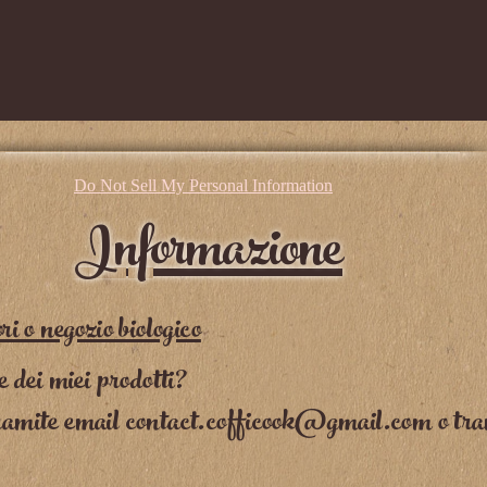
Do Not Sell My Personal Information
Informazione
i o negozio biologico
e dei miei prodotti?
ramite email
contact.cofficook@gmail.com
o tra