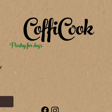
CoffiCook
Pastry for dogs