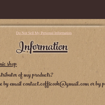
Do Not Sell My Personal Information
Information
nic shop
tributor of my products?
me by email
contact.cofficook@gmail.com
or by p