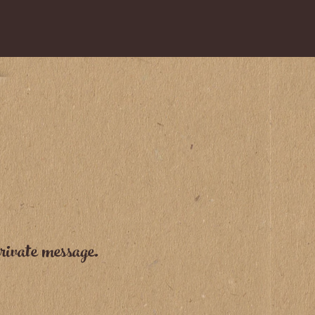
huiles végétales et huiles essentielles
bio permet de laver naturellement et
efficacement votre chien, sans agresser
sa peau, pour un pelage propre doux
et soyeux; tout en facilitant le
démêlage ! Sa texture gel procure une
sensation de soulagement immédiate.
Notre shampoing libère une mousse
généreuse et onctueuse.
rivate message.
Il est adapté aux peaux les plus
sensibles et exigeantes.