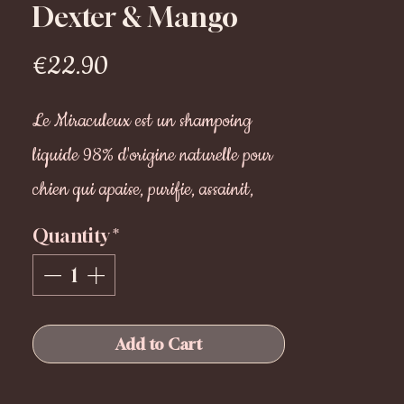
Dexter & Mango
Price
€22.90
Le Miraculeux est un shampoing
liquide 98% d'origine naturelle pour
chien qui apaise, purifie, assainit,
fortifie les pelages sujets aux
Quantity
*
inconforts. Il soulage immédiatement
la peau des tiraillements, irritations et
démangeaisons.
Add to Cart
Sa formule exceptionnelle enrichie en