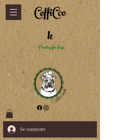
CoffiCoo
k
Pastry for dogs
Se connecter