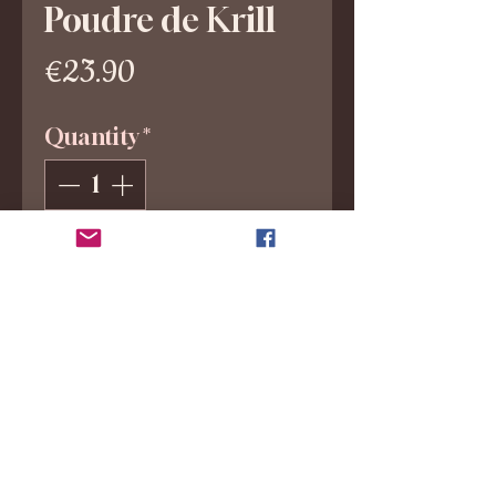
Poudre de Krill
Price
€23.90
Quantity
*
Add to Cart
Renforcez la vitalité de votre
chien avec notre Krill ! Ce
superaliment marin transforme
chaque repas en une expérience