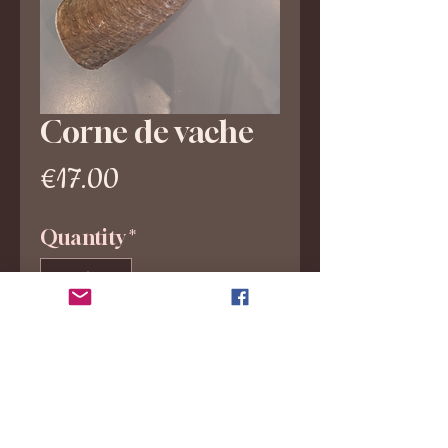
Corne de vache
Price
€17.00
Quantity
*
Add to Cart
Ces cornes de vache sont