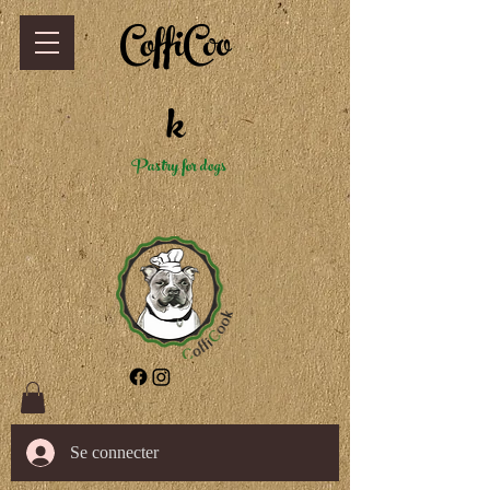
CoffiCoo
k
Pastry for dogs
Se connecter