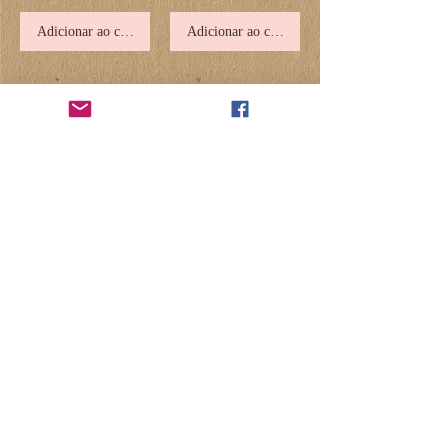
Adicionar ao carrinho
Adicionar ao carrinho
Palitos de carne-seca
Huile de poisson by Dexter & Mango
16,90€
34,00€
Adicionar ao carrinho
Adicionar ao carrinho