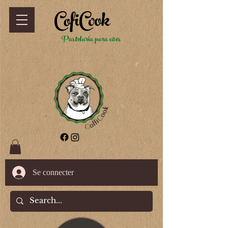
CofiCook
Pastelaria para cães
Se connecter